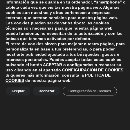
información que se guarda en tu ordenador, “smartphone” o
la Mancomunidad».
tableta cada vez que visitas nuestra página web. Algunas
cookies son nuestras y otras pertenecen a empresas
externas que prestan servicios para nuestra página web.
Las cookies pueden ser de varios tipos: las cookies
técnicas son necesarias para que nuestra página web
pueda funcionar, no necesitan de tu autorización y son las
únicas que tenemos activadas por defecto.
El resto de cookies sirven para mejorar nuestra página, para
Skip back to main navigation
personalizarla en base a tus preferencias, o para poder
mostrarte publicidad ajustada a tus búsquedas, gustos e
intereses personales. Puedes aceptar todas estas cookies
pulsando el botón
ACEPTAR
o configurarlas o rechazar su
uso clicando en el apartado
CONFIGURACIÓN DE COOKIES
.
Si quieres más información, consulta la
POLÍTICA DE
COOKIES
de nuestra página web.
ayuntamiento de polanco
AYUNTAMIENTO DE POLANCO
Aceptar
Rechazar
Configuración de Cookies
Ayuntamiento de Polanco. La iglesia R-29 39313 Polanco
Cantabria.
+34 942 82 42 00
+34 942 82 49 75
info@aytopolanco.org
Compromiso con la Protección de Datos Personales
-
Política de
Cookies
-
Política de Privacidad
-
Declaracion de Accesibilidad
Facebook
Twitter
YouTube