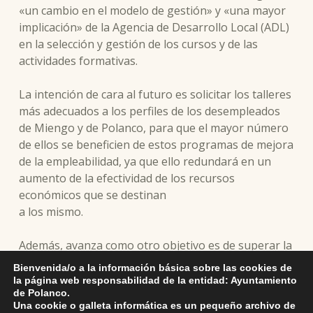
«un cambio en el modelo de gestión» y «una mayor
implicación» de la Agencia de Desarrollo Local (ADL)
en la selección y gestión de los cursos y de las
actividades formativas.
La intención de cara al futuro es solicitar los talleres
más adecuados a los perfiles de los desempleados
de Miengo y de Polanco, para que el mayor número
de ellos se beneficien de estos programas de mejora
de la empleabilidad, ya que ello redundará en un
aumento de la efectividad de los recursos
económicos que se destinan
a los mismo.
Además, avanza como otro objetivo es de superar la
paralización en la gestión que se produjo al final del
Bienvenida/o a la información básica sobre las cookies de
anterior mandato y también retomar «la buena
la página web responsabilidad de la entidad: Ayuntamiento
de Polanco.
sintonía» entre los representantes políticos de los
Una cookie o galleta informática es un pequeño archivo de
dos ayuntamientos «por el buen funcionamiento de