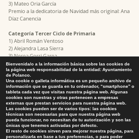
3) Mateo Oria García
Premio a la dedicatoria de Navidad más original: Ana
Díaz Canencia
Categoría Tercer Ciclo de Primaria
1) Abril Román Ventoso
2) Alejandra Lasa Sierra
3) Nerea Gorri Garea
Premio a la dedicatoria de Navidad más original:
Bienvenida/o a la información básica sobre las cookies de
la página web responsabilidad de la entidad: Ayuntamiento
Emma Gómez Valdés
de Polanco.
Una cookie o galleta informática es un pequeño archivo de
Categoría Primer Ciclo de ESO
información que se guarda en tu ordenador, “smartphone” o
tableta cada vez que visitas nuestra página web. Algunas
1) Jimena Bolado Saguillo
cookies son nuestras y otras pertenecen a empresas
2) Hugo Herrera Ingelmo
externas que prestan servicios para nuestra página web.
3.- Lidia Ruiz González
Las cookies pueden ser de varios tipos: las cookies
técnicas son necesarias para que nuestra página web
pueda funcionar, no necesitan de tu autorización y son las
únicas que tenemos activadas por defecto.
El resto de cookies sirven para mejorar nuestra página, para
Skip back to main navigation
personalizarla en base a tus preferencias, o para poder