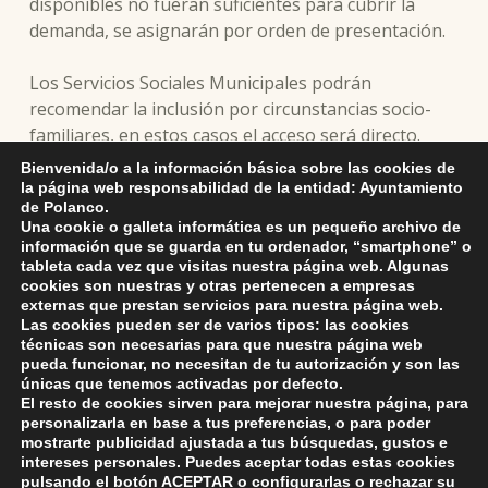
disponibles no fueran suficientes para cubrir la
demanda, se asignarán por orden de presentación.
Los Servicios Sociales Municipales podrán
recomendar la inclusión por circunstancias socio-
familiares, en estos casos el acceso será directo.
Bienvenida/o a la información básica sobre las cookies de
Modelo de Instancia
la página web responsabilidad de la entidad: Ayuntamiento
de Polanco.
Una cookie o galleta informática es un pequeño archivo de
información que se guarda en tu ordenador, “smartphone” o
tableta cada vez que visitas nuestra página web. Algunas
cookies son nuestras y otras pertenecen a empresas
externas que prestan servicios para nuestra página web.
Skip back to main navigation
Las cookies pueden ser de varios tipos: las cookies
técnicas son necesarias para que nuestra página web
pueda funcionar, no necesitan de tu autorización y son las
únicas que tenemos activadas por defecto.
El resto de cookies sirven para mejorar nuestra página, para
personalizarla en base a tus preferencias, o para poder
mostrarte publicidad ajustada a tus búsquedas, gustos e
intereses personales. Puedes aceptar todas estas cookies
pulsando el botón
ACEPTAR
o configurarlas o rechazar su
ayuntamiento de polanco