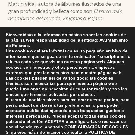
Martín Vidal, autora de álbumes ilustrados de una
gran profundidad y belleza como son
El truco más
asombroso del mundo
,
Enigmas
o
Pájaro
.
El encuentro será a las 18h y está destinado a
Bienvenida/o a la información básica sobre las cookies de
mayores de 7 años.
la página web responsabilidad de la entidad: Ayuntamiento
de Polanco.
Una cookie o galleta informática es un pequeño archivo de
información que se guarda en tu ordenador, “smartphone” o
tableta cada vez que visitas nuestra página web. Algunas
cookies son nuestras y otras pertenecen a empresas
externas que prestan servicios para nuestra página web.
Skip back to main navigation
Las cookies pueden ser de varios tipos: las cookies
técnicas son necesarias para que nuestra página web
pueda funcionar, no necesitan de tu autorización y son las
únicas que tenemos activadas por defecto.
El resto de cookies sirven para mejorar nuestra página, para
personalizarla en base a tus preferencias, o para poder
mostrarte publicidad ajustada a tus búsquedas, gustos e
intereses personales. Puedes aceptar todas estas cookies
pulsando el botón
ACEPTAR
o configurarlas o rechazar su
ayuntamiento de polanco
AYUNTAMIENTO DE POLANCO
uso clicando en el apartado
CONFIGURACIÓN DE COOKIES
.
Si quieres más información, consulta la
POLÍTICA DE