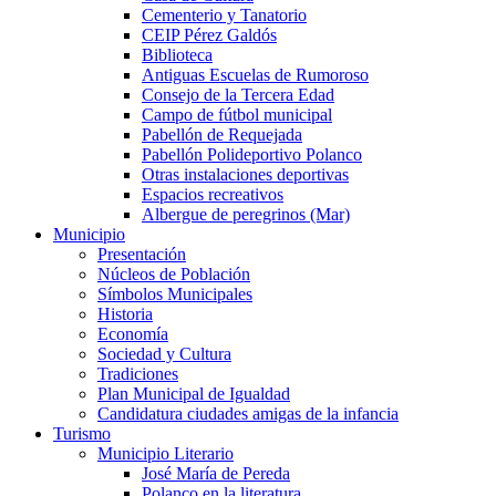
Cementerio y Tanatorio
CEIP Pérez Galdós
Biblioteca
Antiguas Escuelas de Rumoroso
Consejo de la Tercera Edad
Campo de fútbol municipal
Pabellón de Requejada
Pabellón Polideportivo Polanco
Otras instalaciones deportivas
Espacios recreativos
Albergue de peregrinos (Mar)
Municipio
Presentación
Núcleos de Población
Símbolos Municipales
Historia
Economía
Sociedad y Cultura
Tradiciones
Plan Municipal de Igualdad
Candidatura ciudades amigas de la infancia
Turismo
Municipio Literario
José María de Pereda
Polanco en la literatura