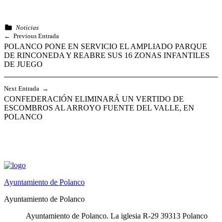
Categorized in:
Noticias
Skip
Navegación
Previous Entrada
back
POLANCO PONE EN SERVICIO EL AMPLIADO PARQUE
de
to
DE RINCONEDA Y REABRE SUS 16 ZONAS INFANTILES
main
entradas
DE JUEGO
navigation
Next Entrada
CONFEDERACIÓN ELIMINARÁ UN VERTIDO DE
ESCOMBROS AL ARROYO FUENTE DEL VALLE, EN
POLANCO
Ayuntamiento de Polanco
Ayuntamiento de Polanco
Ayuntamiento de Polanco. La iglesia R-29 39313 Polanco