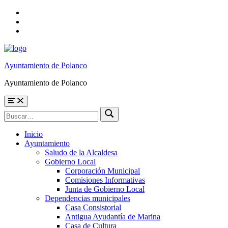
Skip
to
Skip
main
to
Skip
navigation
main
to
content
footer
Ayuntamiento de Polanco
Ayuntamiento de Polanco
Menu
Búsqueda
Buscar
para:
Inicio
Ayuntamiento
Saludo de la Alcaldesa
Gobierno Local
Corporación Municipal
Comisiones Informativas
Junta de Gobierno Local
Dependencias municipales
Casa Consistorial
Antigua Ayudantía de Marina
Casa de Cultura