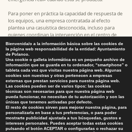
Para poner en práctica la capacidad de respuesta de
los equipos, una empresa contratada al efecto
plantea una casuística desconocida, incluso para
quienes coordinan la intervención en el centro de
mando, y va aportando datos del suceso en tiempo
Bienvenida/o a la información básica sobre las cookies de
real. «Así vamos reaccionando y preparándonos
la página web responsabilidad de la entidad: Ayuntamiento
de Polanco.
para la vida real», ha señalado Fernández Viaña.
Una cookie o galleta informática es un pequeño archivo de
información que se guarda en tu ordenador, “smartphone” o
tableta cada vez que visitas nuestra página web. Algunas
cookies son nuestras y otras pertenecen a empresas
Skip back to main navigation
externas que prestan servicios para nuestra página web.
Las cookies pueden ser de varios tipos: las cookies
técnicas son necesarias para que nuestra página web
pueda funcionar, no necesitan de tu autorización y son las
únicas que tenemos activadas por defecto.
El resto de cookies sirven para mejorar nuestra página, para
personalizarla en base a tus preferencias, o para poder
mostrarte publicidad ajustada a tus búsquedas, gustos e
intereses personales. Puedes aceptar todas estas cookies
pulsando el botón
ACEPTAR
o configurarlas o rechazar su
ayuntamiento de polanco
AYUNTAMIENTO DE POLANCO