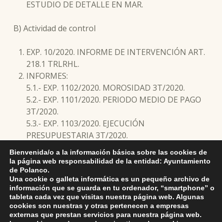
ESTUDIO DE DETALLE EN MAR.
B) Actividad de control
EXP. 10/2020. INFORME DE INTERVENCIÓN ART.
218.1 TRLRHL.
INFORMES:
5.1.- EXP. 1102/2020. MOROSIDAD 3T/2020.
5.2.- EXP. 1101/2020. PERIODO MEDIO DE PAGO
3T/2020.
5.3.- EXP. 1103/2020. EJECUCIÓN
PRESUPUESTARIA 3T/2020.
5.4.- EXP. 1115/2020. COSTE EFECTIVO DE LOS
Bienvenida/o a la información básica sobre las cookies de
SERVICIOS.
la página web responsabilidad de la entidad: Ayuntamiento
5.5.- OTROS INFORMES.
de Polanco.
Una cookie o galleta informática es un pequeño archivo de
RESOLUCIONES.
información que se guarda en tu ordenador, “smartphone” o
MOCIONES.
tableta cada vez que visitas nuestra página web. Algunas
RUEGOS Y PREGUNTAS.
cookies son nuestras y otras pertenecen a empresas
externas que prestan servicios para nuestra página web.