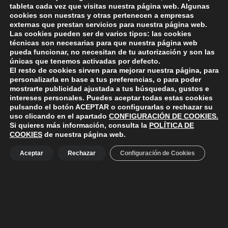
tableta cada vez que visitas nuestra página web. Algunas
cookies son nuestras y otras pertenecen a empresas
externas que prestan servicios para nuestra página web.
Skip back to main navigation
Las cookies pueden ser de varios tipos: las cookies
técnicas son necesarias para que nuestra página web
pueda funcionar, no necesitan de tu autorización y son las
únicas que tenemos activadas por defecto.
El resto de cookies sirven para mejorar nuestra página, para
personalizarla en base a tus preferencias, o para poder
mostrarte publicidad ajustada a tus búsquedas, gustos e
ayuntamiento de polanco
AYUNTAMIENTO DE POLANCO
intereses personales. Puedes aceptar todas estas cookies
pulsando el botón
ACEPTAR
o configurarlas o rechazar su
Ayuntamiento de Polanco. La iglesia R-29 39313 Polanco
uso clicando en el apartado
CONFIGURACIÓN DE COOKIES
.
Cantabria.
+34 942 82 42 00
+34 942 82 49 75
Si quieres más información, consulta la
POLÍTICA DE
info@aytopolanco.org
COOKIES
de nuestra página web.
Compromiso con la Protección de Datos Personales
-
Política de
Cookies
-
Política de Privacidad
-
Declaracion de Accesibilidad
Aceptar
Rechazar
Configuración de Cookies
Facebook
Twitter
YouTube