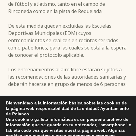
de fútbol y atletismo, tanto en el campo de
Rinconeda como en la pista de Requejada.
De esta medida quedan excluidas las Escuelas
Deportivas Municipales (EDM) cuyos
entrenamientos se realicen en recintos cerrados
como pabellones, para las cuales se está a la espera
de conocer el protocolo aplicable.
Los entrenamientos al aire libre estarán sujetos a
las recomendaciones de las autoridades sanitarias y
deberán hacerse en grupo de menos de 6 personas.
Para facilitar los entrenamientos, el Ayuntamiento
Bienvenida/o a la información básica sobre las cookies de
dotará del material necesario a la pista de atletismo
la página web responsabilidad de la entidad: Ayuntamiento
de Requejada e instalará nos nuevas porterías en el
de Polanco.
Una cookie o galleta informática es un pequeño archivo de
campo de Rinconeda.
información que se guarda en tu ordenador, “smartphone” o
tableta cada vez que visitas nuestra página web. Algunas
cookies son nuestras y otras pertenecen a empresas