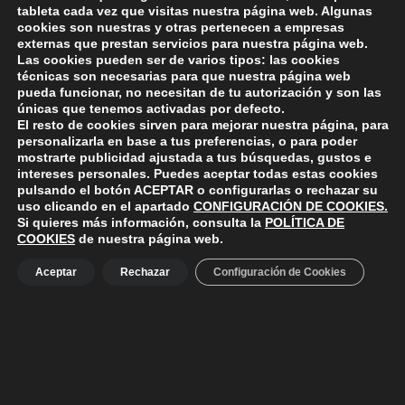
Modelo de solicitud y Bases del concurso
tableta cada vez que visitas nuestra página web. Algunas
cookies son nuestras y otras pertenecen a empresas
externas que prestan servicios para nuestra página web.
Las cookies pueden ser de varios tipos: las cookies
técnicas son necesarias para que nuestra página web
Skip back to main navigation
pueda funcionar, no necesitan de tu autorización y son las
únicas que tenemos activadas por defecto.
El resto de cookies sirven para mejorar nuestra página, para
personalizarla en base a tus preferencias, o para poder
mostrarte publicidad ajustada a tus búsquedas, gustos e
intereses personales. Puedes aceptar todas estas cookies
pulsando el botón
ACEPTAR
o configurarlas o rechazar su
ayuntamiento de polanco
AYUNTAMIENTO DE POLANCO
uso clicando en el apartado
CONFIGURACIÓN DE COOKIES
.
Si quieres más información, consulta la
POLÍTICA DE
Ayuntamiento de Polanco. La iglesia R-29 39313 Polanco
COOKIES
de nuestra página web.
Cantabria.
+34 942 82 42 00
+34 942 82 49 75
info@aytopolanco.org
Aceptar
Rechazar
Configuración de Cookies
Compromiso con la Protección de Datos Personales
-
Política de
Cookies
-
Política de Privacidad
-
Declaracion de Accesibilidad
Facebook
Twitter
YouTube