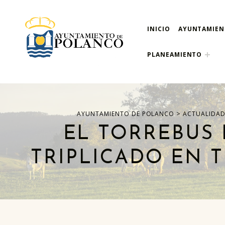
INICIO
AYUNTAMIE
ayuntamiento de pola
AYUNTAMIENTO DE POLANCO
PLANEAMIENTO
>
AYUNTAMIENTO DE POLANCO
ACTUALIDA
EL TORREBUS 
TRIPLICADO EN 