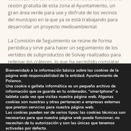
cesión gratuita de esta zona al Ayuntamiento, un
gran área verde para use y disfrute de los vecinos
del municipio en la que ya se está trabajando para
desarrollar un proyecto medioambiental.
La Comisión de Seguimiento se reúne de forma
periódica y sirve para hacer un seguimiento de los
vertidos de subproductos de Solvay realizados para
rellenar los cráteres, lo que ha permitido constatar
que el traslado se lleva a cabo con normalidad y sin
Bienvenida/o a la información básica sobre las cookies de la
ningún incidente, un aspecto que la alcaldesa ha
página web responsabilidad de la entidad: Ayuntamiento de
Polanco.
resaltado de forma especial.
Una cookie o galleta informática es un pequeño archivo de
información que se guarda en tu ordenador, “smartphone” o
tableta cada vez que visitas nuestra página web. Algunas
cookies son nuestras y otras pertenecen a empresas externas
que prestan servicios para nuestra página web.
Skip back to main navigation
Las cookies pueden ser de varios tipos: las cookies técnicas son
necesarias para que nuestra página web pueda funcionar, no
necesitan de tu autorización y son las únicas que tenemos
activadas por defecto.