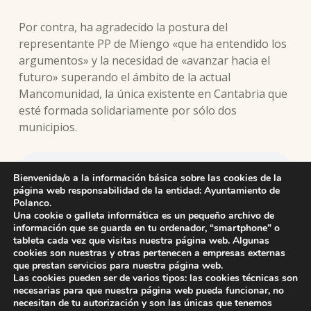
Por contra, ha agradecido la postura del
representante PP de Miengo «que ha entendido los
argumentos» y la necesidad de «avanzar hacia el
futuro» superando el ámbito de la actual
Mancomunidad, la única existente en Cantabria que
esté formada solidariamente por sólo dos
municipios.
Bienvenida/o a la información básica sobre las cookies de la
página web responsabilidad de la entidad: Ayuntamiento de
La alcaldesa de Polanco explica las razones que llevan al
Polanco.
municipio a proponer la disolución de la Mancomunidad
Una cookie o galleta informática es un pequeño archivo de
información que se guarda en tu ordenador, “smartphone” o
tableta cada vez que visitas nuestra página web. Algunas
cookies son nuestras y otras pertenecen a empresas externas
que prestan servicios para nuestra página web.
Skip back to main navigation
Las cookies pueden ser de varios tipos: las cookies técnicas son
necesarias para que nuestra página web pueda funcionar, no
necesitan de tu autorización y son las únicas que tenemos