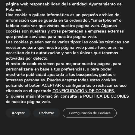
página web responsabilidad de la entidad: Ayuntamiento de
La alcaldesa explica los objetivos del Consejo de Infancia y
Polanco.
Adolescencia
Una cookie o galleta informática es un pequeño archivo de
información que se guarda en tu ordenador, “smartphone” o
tableta cada vez que visitas nuestra página web. Algunas
cookies son nuestras y otras pertenecen a empresas externas
que prestan servicios para nuestra página web.
Skip back to main navigation
Las cookies pueden ser de varios tipos: las cookies técnicas son
necesarias para que nuestra página web pueda funcionar, no
necesitan de tu autorización y son las únicas que tenemos
activadas por defecto.
El resto de cookies sirven para mejorar nuestra página, para
personalizarla en base a tus preferencias, o para poder
mostrarte publicidad ajustada a tus búsquedas, gustos e
intereses personales. Puedes aceptar todas estas cookies
pulsando el botón
ACEPTAR
o configurarlas o rechazar su uso
ayuntamiento de polanco
AYUNTAMIENTO DE POLANCO
clicando en el apartado
CONFIGURACIÓN DE COOKIES
.
Si quieres más información, consulta la
POLÍTICA DE COOKIES
de nuestra página web.
Ayuntamiento de Polanco. La iglesia R-29 39313 Polanco
Aceptar
Rechazar
Configuración de Cookies
Cantabria.
+34 942 82 42 00
+34 942 82 49 75
info@aytopolanco.org
Compromiso con la Protección de Datos Personales
-
Política de
Cookies
-
Política de Privacidad
-
Declaracion de Accesibilidad