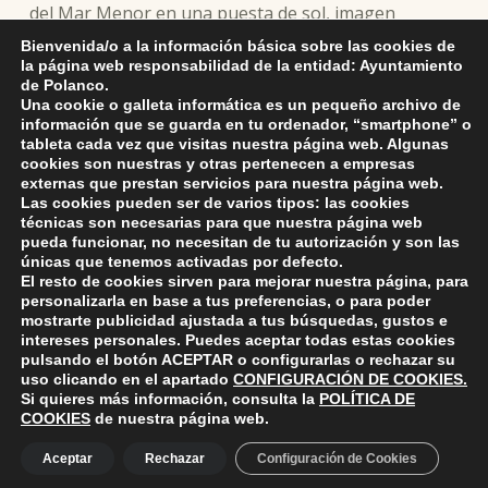
del Mar Menor en una puesta de sol, imagen
captada por su autor en la localidad de Santiago de
Bienvenida/o a la información básica sobre las cookies de
la Ribera, una pedanía del municipio de San Javier
la página web responsabilidad de la entidad: Ayuntamiento
de Polanco.
(Murcia).
Una cookie o galleta informática es un pequeño archivo de
información que se guarda en tu ordenador, “smartphone” o
tableta cada vez que visitas nuestra página web. Algunas
cookies son nuestras y otras pertenecen a empresas
externas que prestan servicios para nuestra página web.
Skip back to main navigation
Las cookies pueden ser de varios tipos: las cookies
técnicas son necesarias para que nuestra página web
pueda funcionar, no necesitan de tu autorización y son las
únicas que tenemos activadas por defecto.
El resto de cookies sirven para mejorar nuestra página, para
personalizarla en base a tus preferencias, o para poder
mostrarte publicidad ajustada a tus búsquedas, gustos e
intereses personales. Puedes aceptar todas estas cookies
pulsando el botón
ACEPTAR
o configurarlas o rechazar su
ayuntamiento de polanco
AYUNTAMIENTO DE POLANCO
uso clicando en el apartado
CONFIGURACIÓN DE COOKIES
.
Si quieres más información, consulta la
POLÍTICA DE
COOKIES
de nuestra página web.
Ayuntamiento de Polanco. La iglesia R-29 39313 Polanco
Aceptar
Rechazar
Configuración de Cookies
Cantabria.
+34 942 82 42 00
+34 942 82 49 75