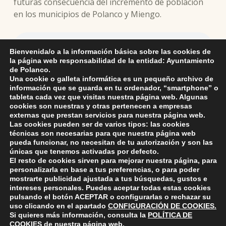
futuras consecuencia del incremento de población
en los municipios de Polanco y Miengo.
Bienvenida/o a la información básica sobre las cookies de
la página web responsabilidad de la entidad: Ayuntamiento
La alcaldesa de Polanco valorando el resultado de la reunión con
de Polanco.
la gerente del SCS sobre la ampliación del centro de salud
Una cookie o galleta informática es un pequeño archivo de
información que se guarda en tu ordenador, “smartphone” o
tableta cada vez que visitas nuestra página web. Algunas
cookies son nuestras y otras pertenecen a empresas
externas que prestan servicios para nuestra página web.
Skip back to main navigation
Las cookies pueden ser de varios tipos: las cookies
técnicas son necesarias para que nuestra página web
pueda funcionar, no necesitan de tu autorización y son las
únicas que tenemos activadas por defecto.
El resto de cookies sirven para mejorar nuestra página, para
personalizarla en base a tus preferencias, o para poder
mostrarte publicidad ajustada a tus búsquedas, gustos e
intereses personales. Puedes aceptar todas estas cookies
pulsando el botón
ACEPTAR
o configurarlas o rechazar su
ayuntamiento de polanco
AYUNTAMIENTO DE POLANCO
uso clicando en el apartado
CONFIGURACIÓN DE COOKIES
.
Si quieres más información, consulta la
POLÍTICA DE
COOKIES
de nuestra página web.