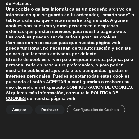
participantes para informarles del inicio de la
de Polanco.
Una cookie o galleta informática es un pequeño archivo de
actividad y de la forma de realizar el pago.
información que se guarda en tu ordenador, “smartphone” o
tableta cada vez que visitas nuestra página web. Algunas
cookies son nuestras y otras pertenecen a empresas
externas que prestan servicios para nuestra página web.
Skip back to main navigation
Las cookies pueden ser de varios tipos: las cookies
técnicas son necesarias para que nuestra página web
pueda funcionar, no necesitan de tu autorización y son las
únicas que tenemos activadas por defecto.
El resto de cookies sirven para mejorar nuestra página, para
personalizarla en base a tus preferencias, o para poder
mostrarte publicidad ajustada a tus búsquedas, gustos e
intereses personales. Puedes aceptar todas estas cookies
pulsando el botón
ACEPTAR
o configurarlas o rechazar su
ayuntamiento de polanco
uso clicando en el apartado
CONFIGURACIÓN DE COOKIES
.
AYUNTAMIENTO DE POLANCO
Si quieres más información, consulta la
POLÍTICA DE
COOKIES
de nuestra página web.
Aceptar
Rechazar
Configuración de Cookies
Ayuntamiento de Polanco. La iglesia R-29 39313 Polanco
Cantabria.
+34 942 82 42 00
+34 942 82 49 75
info@aytopolanco.org
Compromiso con la Protección de Datos Personales
-
Política de
Cookies
-
Política de Privacidad
-
Declaracion de Accesibilidad