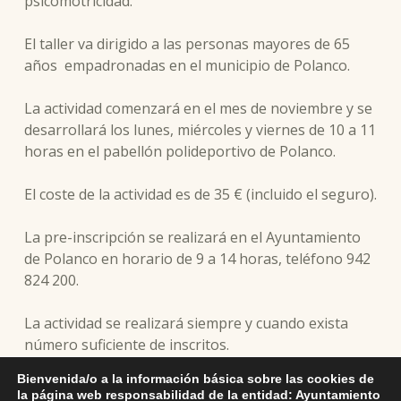
psicomotricidad.
El taller va dirigido a las personas mayores de 65
años empadronadas en el municipio de Polanco.
La actividad comenzará en el mes de noviembre y se
desarrollará los lunes, miércoles y viernes de 10 a 11
horas en el pabellón polideportivo de Polanco.
El coste de la actividad es de 35 € (incluido el seguro).
La pre-inscripción se realizará en el Ayuntamiento
de Polanco en horario de 9 a 14 horas, teléfono 942
824 200.
La actividad se realizará siempre y cuando exista
número suficiente de inscritos.
Bienvenida/o a la información básica sobre las cookies de
Una vez formados los grupos se contactará con los
la página web responsabilidad de la entidad: Ayuntamiento