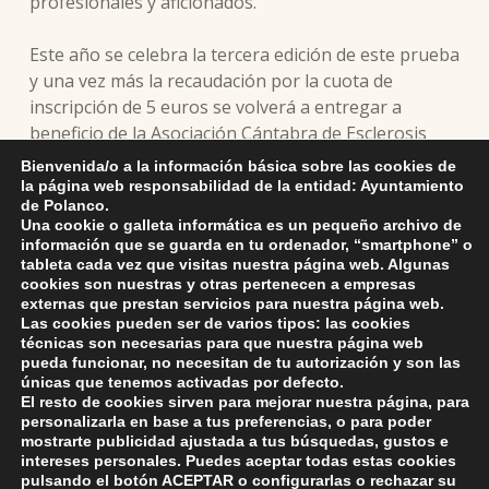
profesionales y aficionados.
Este año se celebra la tercera edición de este prueba
y una vez más la recaudación por la cuota de
inscripción de 5 euros se volverá a entregar a
beneficio de la Asociación Cántabra de Esclerosis
Lateral Amiotrófica (CanELA), para ayudar en la
Bienvenida/o a la información básica sobre las cookies de
financiación de sus diversos programas de atención
la página web responsabilidad de la entidad: Ayuntamiento
de Polanco.
que desarrolla este colectivo.
Una cookie o galleta informática es un pequeño archivo de
información que se guarda en tu ordenador, “smartphone” o
tableta cada vez que visitas nuestra página web. Algunas
cookies son nuestras y otras pertenecen a empresas
externas que prestan servicios para nuestra página web.
Skip back to main navigation
Las cookies pueden ser de varios tipos: las cookies
técnicas son necesarias para que nuestra página web
pueda funcionar, no necesitan de tu autorización y son las
únicas que tenemos activadas por defecto.
El resto de cookies sirven para mejorar nuestra página, para
personalizarla en base a tus preferencias, o para poder
mostrarte publicidad ajustada a tus búsquedas, gustos e
intereses personales. Puedes aceptar todas estas cookies
pulsando el botón
ACEPTAR
o configurarlas o rechazar su
ayuntamiento de polanco
AYUNTAMIENTO DE POLANCO