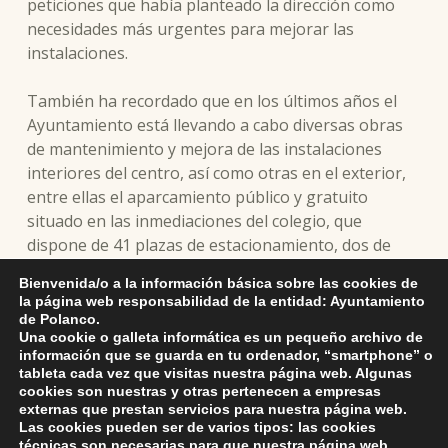
peticiones que había planteado la dirección como
necesidades más urgentes para mejorar las
instalaciones.
También ha recordado que en los últimos años el
Ayuntamiento está llevando a cabo diversas obras
de mantenimiento y mejora de las instalaciones
interiores del centro, así como otras en el exterior,
entre ellas el aparcamiento público y gratuito
situado en las inmediaciones del colegio, que
dispone de 41 plazas de estacionamiento, dos de
ellas de mayores dimensiones reservadas a
Bienvenida/o a la información básica sobre las cookies de
personas con movilidad reducida.
la página web responsabilidad de la entidad: Ayuntamiento
de Polanco.
Una cookie o galleta informática es un pequeño archivo de
información que se guarda en tu ordenador, “smartphone” o
tableta cada vez que visitas nuestra página web. Algunas
cookies son nuestras y otras pertenecen a empresas
La alcaldesa explica la razón del cambio de sistema de calefacción
externas que prestan servicios para nuestra página web.
en el colegio
Las cookies pueden ser de varios tipos: las cookies
técnicas son necesarias para que nuestra página web