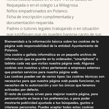
Requejada o en el colegio La Milagrosa.
Niños empadronados en Polanco.
Ficha de inscripción cumplimentada y
documentación requerida.
Padres o tutores legales trabajando o en situación
que justifiquen que no pueden hacerse cargo de sus
hijos en el horario de las actividades.
Bienvenida/o a la información básica sobre las cookies de la
página web responsabilidad de la entidad: Ayuntamiento de
Polanco.
Modelo de Solicitud
Una cookie o galleta informática es un pequeño archivo de
información que se guarda en tu ordenador, “smartphone” o
tableta cada vez que visitas nuestra página web. Algunas
cookies son nuestras y otras pertenecen a empresas externas
que prestan servicios para nuestra página web.
Skip back to main navigation
Las cookies pueden ser de varios tipos: las cookies técnicas son
necesarias para que nuestra página web pueda funcionar, no
necesitan de tu autorización y son las únicas que tenemos
activadas por defecto.
El resto de cookies sirven para mejorar nuestra página, para
personalizarla en base a tus preferencias, o para poder
mostrarte publicidad ajustada a tus búsquedas, gustos e
intereses personales. Puedes aceptar todas estas cookies