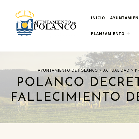
INICIO
AYUNTAMIE
ayuntamiento de pola
AYUNTAMIENTO DE POLANCO
PLANEAMIENTO
>
>
AYUNTAMIENTO DE POLANCO
ACTUALIDAD
P
POLANCO DECRET
FALLECIMIENTO D