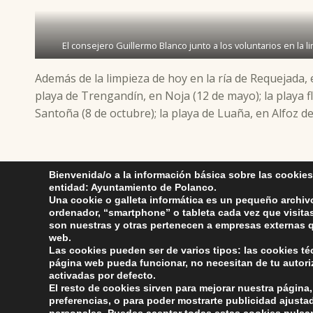
El consejero Guillermo Blanco junto a los voluntarios en la 
Además de la limpieza de hoy en la ría de Requejada, e
playa de Trengandín, en Noja (12 de mayo); la playa fl
Santoña (8 de octubre); la playa de Luaña, en Alfoz de
Skip back to main navigation
Bienvenida/o a la información básica sobre las cookies
entidad: Ayuntamiento de Polanco.
Una cookie o galleta informática es un pequeño archiv
ordenador, “smartphone” o tableta cada vez que visit
son nuestras y otras pertenecen a empresas externas q
web.
Las cookies pueden ser de varios tipos: las cookies t
página web pueda funcionar, no necesitan de tu autor
activadas por defecto.
Ayuntamiento de Pol
ayuntamiento de pola
El resto de cookies sirven para mejorar nuestra página,
AYUNTAMIENTO DE POLANCO
Compromiso con 
preferencias, o para poder mostrarte publicidad ajusta