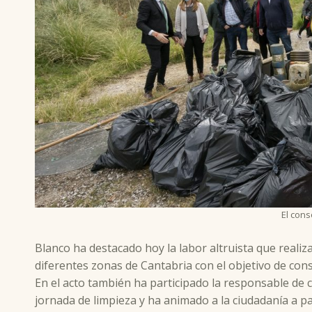
El cons
Blanco ha destacado hoy la labor altruista que reali
diferentes zonas de Cantabria con el objetivo de cons
En el acto también ha participado la responsable de 
jornada de limpieza y ha animado a la ciudadanía a pa