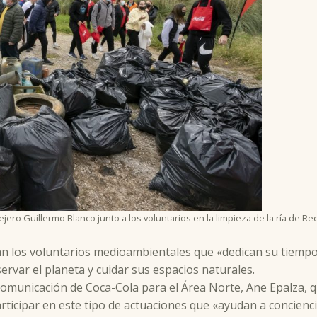
ejero Guillermo Blanco junto a los voluntarios en la limpieza de la ría de R
zan los voluntarios medioambientales que «dedican su tiempo
ervar el planeta y cuidar sus espacios naturales.
comunicación de Coca-Cola para el Área Norte, Ane Epalza, 
rticipar en este tipo de actuaciones que «ayudan a conciencia