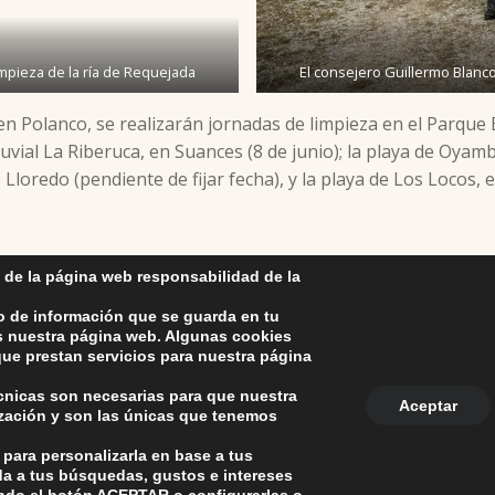
limpieza de la ría de Requejada
El consejero Guillermo Blanco 
n Polanco, se realizarán jornadas de limpieza en el Parque El 
uvial La Riberuca, en Suances (8 de junio); la playa de Oyambr
 Lloredo (pendiente de fijar fecha), y la playa de Los Locos, 
 de la página web responsabilidad de la
o de información que se guarda en tu
as nuestra página web. Algunas cookies
ue prestan servicios para nuestra página
écnicas son necesarias para que nuestra
Aceptar
ización y son las únicas que tenemos
anco. La iglesia R-29 39313 Polanco Cantabria.
+34 942 82 42 0
nco
 para personalizarla en base a tus
la Protección de Datos Personales
-
Política de Cookies
-
Política de
da a tus búsquedas, gustos e intereses