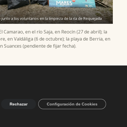
junto a los voluntarios en la limpieza de la ría de Requejada
Camarao, en el río Saja, en Reocín (27 de abril); la
e, en Valdáliga (6 de octubre); la playa de Berria, en
en Suances (pendiente de fijar fecha).
Rechazar
Configuración de Cookies
Facebook
Twitter
YouTube
0
+34 942 82 49 75
info@aytopolanco.org
 Privacidad
-
Declaracion de Accesibilidad