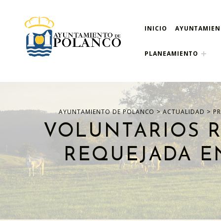
INICIO
AYUNTAMIE
ayuntamiento de pola
AYUNTAMIENTO DE POLANCO
PLANEAMIENTO
>
>
AYUNTAMIENTO DE POLANCO
ACTUALIDAD
P
VOLUNTARIOS R
REQUEJADA E