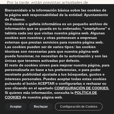
Por la tarde, están previstas actividades de
animación como un bingo y una fiesta-baile con el
Bienvenida/o a la información básica sobre las cookies de
Dúo Taman, además de permanecer abierta la zona
la página web responsabilidad de la entidad: Ayuntamiento
de Polanco.
infantil con hinchables.
Una cookie o galleta informática es un pequeño archivo de
información que se guarda en tu ordenador, “smartphone” o
tableta cada vez que visitas nuestra página web. Algunas
cookies son nuestras y otras pertenecen a empresas
externas que prestan servicios para nuestra página web.
Skip back to main navigation
Las cookies pueden ser de varios tipos: las cookies
técnicas son necesarias para que nuestra página web
pueda funcionar, no necesitan de tu autorización y son las
únicas que tenemos activadas por defecto.
El resto de cookies sirven para mejorar nuestra página, para
personalizarla en base a tus preferencias, o para poder
mostrarte publicidad ajustada a tus búsquedas, gustos e
intereses personales. Puedes aceptar todas estas cookies
pulsando el botón
ACEPTAR
o configurarlas o rechazar su
ayuntamiento de polanco
AYUNTAMIENTO DE POLANCO
uso clicando en el apartado
CONFIGURACIÓN DE COOKIES
.
Si quieres más información, consulta la
POLÍTICA DE
COOKIES
de nuestra página web.
Ayuntamiento de Polanco. La iglesia R-29 39313 Polanco
Aceptar
Rechazar
Configuración de Cookies
Cantabria.
+34 942 82 42 00
+34 942 82 49 75