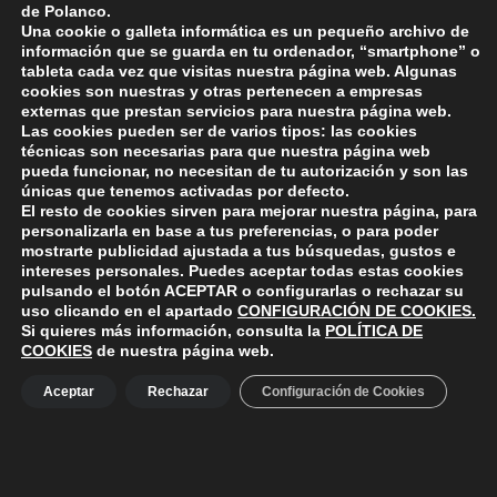
de Polanco.
del Día de las Familias
Una cookie o galleta informática es un pequeño archivo de
información que se guarda en tu ordenador, “smartphone” o
tableta cada vez que visitas nuestra página web. Algunas
cookies son nuestras y otras pertenecen a empresas
externas que prestan servicios para nuestra página web.
Skip back to main navigation
Las cookies pueden ser de varios tipos: las cookies
técnicas son necesarias para que nuestra página web
pueda funcionar, no necesitan de tu autorización y son las
únicas que tenemos activadas por defecto.
El resto de cookies sirven para mejorar nuestra página, para
personalizarla en base a tus preferencias, o para poder
mostrarte publicidad ajustada a tus búsquedas, gustos e
intereses personales. Puedes aceptar todas estas cookies
pulsando el botón
ACEPTAR
o configurarlas o rechazar su
ayuntamiento de polanco
AYUNTAMIENTO DE POLANCO
uso clicando en el apartado
CONFIGURACIÓN DE COOKIES
.
Si quieres más información, consulta la
POLÍTICA DE
COOKIES
de nuestra página web.
Ayuntamiento de Polanco. La iglesia R-29 39313 Polanco
Aceptar
Rechazar
Configuración de Cookies
Cantabria.
+34 942 82 42 00
+34 942 82 49 75
info@aytopolanco.org
Compromiso con la Protección de Datos Personales
-
Política de
Cookies
-
Política de Privacidad
-
Declaracion de Accesibilidad
Facebook
Twitter
YouTube