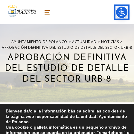
ayuntamiento de polanco
AYUNTAMIENTO DE POLANCO
MENU
>
>
>
AYUNTAMIENTO DE POLANCO
ACTUALIDAD
NOTICIAS
APROBACIÓN DEFINITIVA DEL ESTUDIO DE DETALLE DEL SECTOR URB-8
APROBACIÓN DEFINITIVA
DEL ESTUDIO DE DETALLE
DEL SECTOR URB-8
Bienvenida/o a la información básica sobre las cookies de
la página web responsabilidad de la entidad: Ayuntamiento
de Polanco.
Estudio de detalle Sector URB-8
Una cookie o galleta informática es un pequeño archivo de
información que se guarda en tu ordenador, “smartphone” o