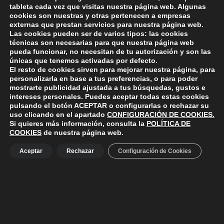
tableta cada vez que visitas nuestra página web. Algunas
cookies son nuestras y otras pertenecen a empresas
externas que prestan servicios para nuestra página web.
Skip back to main navigation
Las cookies pueden ser de varios tipos: las cookies
técnicas son necesarias para que nuestra página web
pueda funcionar, no necesitan de tu autorización y son las
únicas que tenemos activadas por defecto.
El resto de cookies sirven para mejorar nuestra página, para
personalizarla en base a tus preferencias, o para poder
mostrarte publicidad ajustada a tus búsquedas, gustos e
intereses personales. Puedes aceptar todas estas cookies
pulsando el botón
ACEPTAR
o configurarlas o rechazar su
ayuntamiento de polanco
AYUNTAMIENTO DE POLANCO
uso clicando en el apartado
CONFIGURACIÓN DE COOKIES
.
Si quieres más información, consulta la
POLÍTICA DE
COOKIES
de nuestra página web.
Ayuntamiento de Polanco. La iglesia R-29 39313 Polanco
Aceptar
Rechazar
Configuración de Cookies
Cantabria.
+34 942 82 42 00
+34 942 82 49 75
info@aytopolanco.org
Compromiso con la Protección de Datos Personales
-
Política de
Cookies
-
Política de Privacidad
-
Declaracion de Accesibilidad
Facebook
Twitter
YouTube