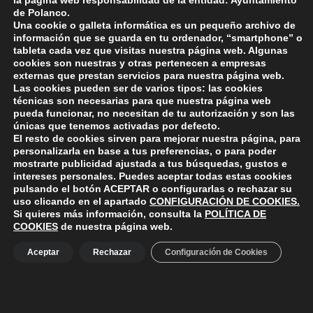
la página web responsabilidad de la entidad: Ayuntamiento
de Polanco.
Una cookie o galleta informática es un pequeño archivo de
información que se guarda en tu ordenador, “smartphone” o
tableta cada vez que visitas nuestra página web. Algunas
cookies son nuestras y otras pertenecen a empresas
externas que prestan servicios para nuestra página web.
Skip back to main navigation
Las cookies pueden ser de varios tipos: las cookies
técnicas son necesarias para que nuestra página web
pueda funcionar, no necesitan de tu autorización y son las
únicas que tenemos activadas por defecto.
El resto de cookies sirven para mejorar nuestra página, para
personalizarla en base a tus preferencias, o para poder
mostrarte publicidad ajustada a tus búsquedas, gustos e
intereses personales. Puedes aceptar todas estas cookies
pulsando el botón
ACEPTAR
o configurarlas o rechazar su
ayuntamiento de polanco
AYUNTAMIENTO DE POLANCO
uso clicando en el apartado
CONFIGURACIÓN DE COOKIES
.
Si quieres más información, consulta la
POLÍTICA DE
COOKIES
de nuestra página web.
Ayuntamiento de Polanco. La iglesia R-29 39313 Polanco
Aceptar
Rechazar
Configuración de Cookies
Cantabria.
+34 942 82 42 00
+34 942 82 49 75
info@aytopolanco.org
Compromiso con la Protección de Datos Personales
-
Política de
Cookies
-
Política de Privacidad
-
Declaracion de Accesibilidad