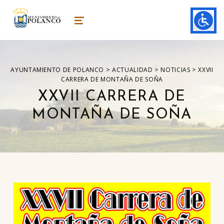
ayuntamiento de polanco
AYUNTAMIENTO DE POLANCO
MENU
>
>
>
AYUNTAMIENTO DE POLANCO
ACTUALIDAD
NOTICIAS
XXVII
CARRERA DE MONTAÑA DE SOÑA
XXVII CARRERA DE
MONTAÑA DE SOÑA