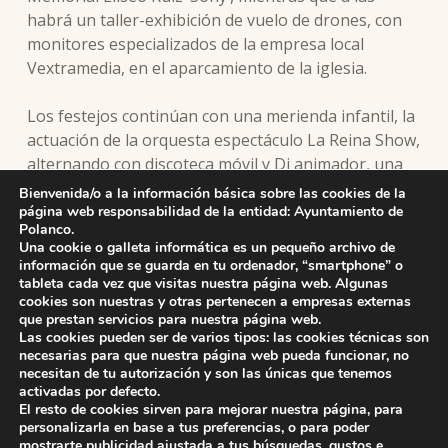
habrá un taller-exhibición de vuelo de drones, con
monitores especializados de la empresa local
Vextramedia, en el aparcamiento de la iglesia.
Los festejos continúan con una merienda infantil, la
actuación de la orquesta espectáculo La Reina Show,
alternando con discoteca móvil y Dj animador, una
parrillada para todos los asistentes y el tradicional
Bienvenida/o a la información básica sobre las cookies de la
lanzamiento de fuegos artificiales de fin de los actos,
página web responsabilidad de la entidad: Ayuntamiento de
Polanco.
previo al reparto de una chocolatada.
Una cookie o galleta informática es un pequeño archivo de
información que se guarda en tu ordenador, “smartphone” o
tableta cada vez que visitas nuestra página web. Algunas
cookies son nuestras y otras pertenecen a empresas externas
que prestan servicios para nuestra página web.
Skip back to main navigation
Las cookies pueden ser de varios tipos: las cookies técnicas son
necesarias para que nuestra página web pueda funcionar, no
necesitan de tu autorización y son las únicas que tenemos
activadas por defecto.
El resto de cookies sirven para mejorar nuestra página, para
personalizarla en base a tus preferencias, o para poder
mostrarte publicidad ajustada a tus búsquedas, gustos e