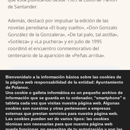
de Santander.
Además, destacó por impulsar la edición de las
novelas perediana «El buey suelto», «Don Gonzalo
González de la Gonzalera», «De tal palo, tal astilla»,
«Sotileza» y «La puchera» y en julio de 1995
coordinó el encuentro conmemorativo del
centenario de la aparición de «Peñas arriba».
Bienvenida/o a la información básica sobre las cookies de
la página web responsabilidad de la entidad: Ayuntamiento
Alcaldesa valora el acuerdo de imponer a la remodelada Casa de
de Polanco.
Cultura el nombre del investigador y ensayista Anthony Clarke
Una cookie o galleta informática es un pequeño archivo de
información que se guarda en tu ordenador, “smartphone” o
tableta cada vez que visitas nuestra página web. Algunas
cookies son nuestras y otras pertenecen a empresas
externas que prestan servicios para nuestra página web.
Skip back to main navigation
Las cookies pueden ser de varios tipos: las cookies
técnicas son necesarias para que nuestra página web
pueda funcionar, no necesitan de tu autorización y son las