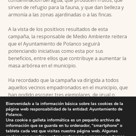
sirven de refugio para la fauna, y que dan belleza y
armonía a las zonas ajardinadas o a las fincas.
A la vista de los positivos resultados de esta
campaña, la responsable de Medio Ambiente reitera
que el Ayuntamiento de Polanco seguirá
potenciando iniciativas como esta por sus
beneficios, entre ellos que contribuye a aumentar la
masa arbórea en el municipio.
Ha recordado que la campaña va dirigida a todos
aquellos vecinos empadronados en el municipio, que
han podido escoger tres ejemplares, de igual o
distinta especie, de entre una lista de frutales que
Bienvenida/o a la información básica sobre las cookies de la
árboles que incluía peral, manzano, ciruelo y cerezo,
página web responsabilidad de la entidad: Ayuntamiento de
Polanco.
así como acebos, nogales y madroños.
Una cookie o galleta informática es un pequeño archivo de
información que se guarda en tu ordenador, “smartphone” o
tableta cada vez que visitas nuestra página web. Algunas