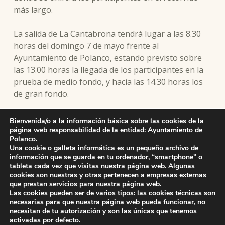
más largo.
La salida de La Cantabrona tendrá lugar a las 8.30
horas del domingo 7 de mayo frente al
Ayuntamiento de Polanco, estando previsto sobre
las 13.00 horas la llegada de los participantes en la
prueba de medio fondo, y hacia las 14.30 horas los
de gran fondo.
El cierre del control tendrá lugar a las 17.30 horas y
Bienvenida/o a la información básica sobre las cookies de la
poco después a la entrega de trofeos a los mejor
página web responsabilidad de la entidad: Ayuntamiento de
Polanco.
clasificados.
Una cookie o galleta informática es un pequeño archivo de
información que se guarda en tu ordenador, “smartphone” o
tableta cada vez que visitas nuestra página web. Algunas
cookies son nuestras y otras pertenecen a empresas externas
que prestan servicios para nuestra página web.
Skip back to main navigation
Las cookies pueden ser de varios tipos: las cookies técnicas son
necesarias para que nuestra página web pueda funcionar, no
necesitan de tu autorización y son las únicas que tenemos
activadas por defecto.