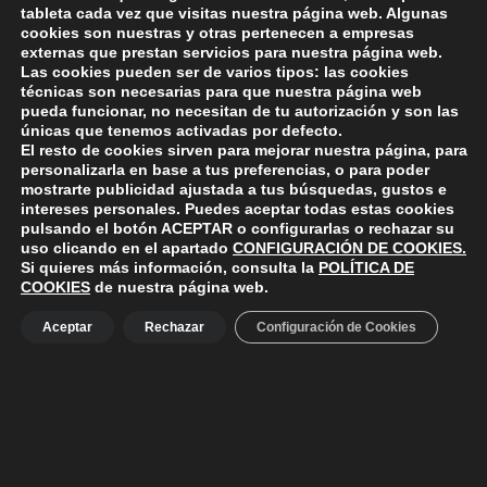
tableta cada vez que visitas nuestra página web. Algunas
Skip back to main navigation
cookies son nuestras y otras pertenecen a empresas
externas que prestan servicios para nuestra página web.
Las cookies pueden ser de varios tipos: las cookies
técnicas son necesarias para que nuestra página web
pueda funcionar, no necesitan de tu autorización y son las
únicas que tenemos activadas por defecto.
ayuntamiento de polanco
El resto de cookies sirven para mejorar nuestra página, para
AYUNTAMIENTO DE POLANCO
personalizarla en base a tus preferencias, o para poder
mostrarte publicidad ajustada a tus búsquedas, gustos e
Ayuntamiento de Polanco. La iglesia R-29 39313 Polanco
intereses personales. Puedes aceptar todas estas cookies
Cantabria.
+34 942 82 42 00
+34 942 82 49 75
pulsando el botón
ACEPTAR
o configurarlas o rechazar su
info@aytopolanco.org
uso clicando en el apartado
CONFIGURACIÓN DE COOKIES
.
Compromiso con la Protección de Datos Personales
-
Política de
Si quieres más información, consulta la
POLÍTICA DE
Cookies
-
Política de Privacidad
-
Declaracion de Accesibilidad
COOKIES
de nuestra página web.
Facebook
Twitter
YouTube
Aceptar
Rechazar
Configuración de Cookies