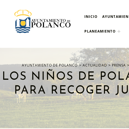
INICIO
AYUNTAMIE
ayuntamiento de pola
AYUNTAMIENTO DE POLANCO
PLANEAMIENTO
>
>
AYUNTAMIENTO DE POLANCO
ACTUALIDAD
PRENSA
LOS NIÑOS DE PO
PARA RECOGER JU