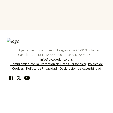
Skip back to main navigation
ayuntamiento de polanco
AYUNTAMIENTO DE POLANCO
Ayuntamiento de Polanco. La iglesia R-29 39313 Polanco
Cantabria.
+34 942 82 42 00
+34 942 82 49 75
info@aytopolanco.org
Compromiso con la Protección de Datos Personales
-
Política de
Cookies
-
Política de Privacidad
-
Declaracion de Accesibilidad
Facebook
Twitter
YouTube