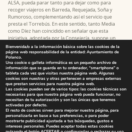
ALSA, pueda parar tanto para dejar como para
recoger viajeros en Barreda, Requejada, Soña y
Rumoroso, complementando así el servicio que
presta el Torrebús. En este sentido, tanto Media
como Díez han coincidido en señalar que esta
iniciativa, adoptada por la Consejería, supone un
“salto cualitativo y cuantitativo” en la comunicación
Bienvenida/o a la información básica sobre las cookies de la
por carretera de Polanco, con aumento de las
página web responsabilidad de la entidad: Ayuntamiento de
Polanco.
paradas y las frecuencias.
Una cookie o galleta informática es un pequeño archivo de
información que se guarda en tu ordenador, “smartphone” o
tableta cada vez que visitas nuestra página web. Algunas
cookies son nuestras y otras pertenecen a empresas externas
que prestan servicios para nuestra página web.
Skip back to main navigation
Las cookies pueden ser de varios tipos: las cookies técnicas son
necesarias para que nuestra página web pueda funcionar, no
necesitan de tu autorización y son las únicas que tenemos
activadas por defecto.
El resto de cookies sirven para mejorar nuestra página, para
personalizarla en base a tus preferencias, o para poder
mostrarte publicidad ajustada a tus búsquedas, gustos e
intereses personales. Puedes aceptar todas estas cookies
pulsando el botón
ACEPTAR
o configurarlas o rechazar su uso