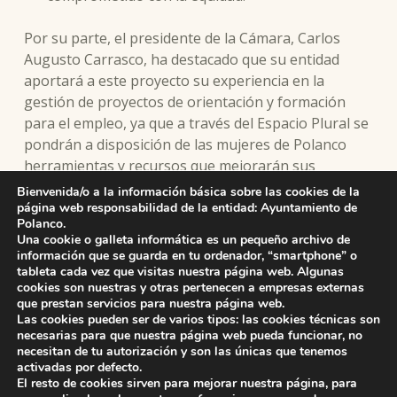
Por su parte, el presidente de la Cámara, Carlos
Augusto Carrasco, ha destacado que su entidad
aportará a este proyecto su experiencia en la
gestión de proyectos de orientación y formación
para el empleo, ya que a través del Espacio Plural se
pondrán a disposición de las mujeres de Polanco
herramientas y recursos que mejorarán sus
oportunidades laborales, facilitando su acceso al
Bienvenida/o a la información básica sobre las cookies de la
mercado de trabajo y promoviendo su
página web responsabilidad de la entidad: Ayuntamiento de
Polanco.
independencia económica.
Una cookie o galleta informática es un pequeño archivo de
información que se guarda en tu ordenador, “smartphone” o
tableta cada vez que visitas nuestra página web. Algunas
cookies son nuestras y otras pertenecen a empresas externas
que prestan servicios para nuestra página web.
Skip back to main navigation
Las cookies pueden ser de varios tipos: las cookies técnicas son
necesarias para que nuestra página web pueda funcionar, no
necesitan de tu autorización y son las únicas que tenemos
activadas por defecto.
El resto de cookies sirven para mejorar nuestra página, para