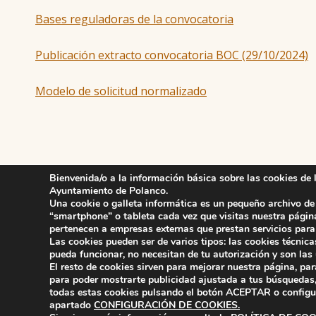
Bases reguladoras de la convocatoria
Publicación extracto convocatoria BOC (29/10/2024)
Modelo de solicitud normalizado
Skip back to main navigation
Bienvenida/o a la información básica sobre las cookies de 
Ayuntamiento de Polanco.
Una cookie o galleta informática es un pequeño archivo de
“smartphone” o tableta cada vez que visitas nuestra págin
pertenecen a empresas externas que prestan servicios par
Las cookies pueden ser de varios tipos: las cookies técni
pueda funcionar, no necesitan de tu autorización y son las
Ayuntamiento de Pol
ayuntamiento de pola
El resto de cookies sirven para mejorar nuestra página, par
AYUNTAMIENTO DE POLANCO
Compromiso con 
para poder mostrarte publicidad ajustada a tus búsquedas,
todas estas cookies pulsando el botón
ACEPTAR
o configu
apartado
CONFIGURACIÓN DE COOKIES
.