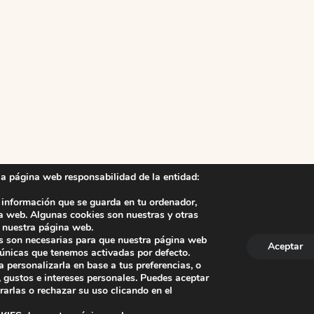
la página web responsabilidad de la entidad:
 información que se guarda en tu ordenador,
a web. Algunas cookies son nuestras y otras
a nuestra página web.
cas son necesarias para que nuestra página web
Aceptar
 únicas que tenemos activadas por defecto.
anco. La iglesia R-29 39313 Polanco Cantabria.
+34 942 82 42 0
nco
a personalizarla en base a tus preferencias, o
la Protección de Datos Personales
-
Política de Cookies
-
Política de
 gustos e intereses personales. Puedes aceptar
rarlas o rechazar su uso clicando en el