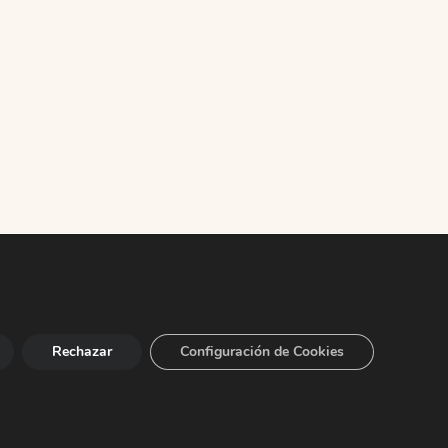
Rechazar
Configuración de Cookies
Facebook
Twitter
YouTube
0
+34 942 82 49 75
info@aytopolanco.org
 Privacidad
-
Declaracion de Accesibilidad