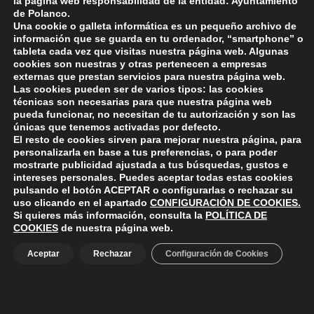
M-2). Tiempo estimado de reparación 2 horas.
la página web responsabilidad de la entidad: Ayuntamiento
de Polanco.
Rogamos disculpen
Una cookie o galleta informática es un pequeño archivo de
información que se guarda en tu ordenador, “smartphone” o
tableta cada vez que visitas nuestra página web. Algunas
cookies son nuestras y otras pertenecen a empresas
externas que prestan servicios para nuestra página web.
Skip back to main navigation
Las cookies pueden ser de varios tipos: las cookies
técnicas son necesarias para que nuestra página web
pueda funcionar, no necesitan de tu autorización y son las
únicas que tenemos activadas por defecto.
El resto de cookies sirven para mejorar nuestra página, para
personalizarla en base a tus preferencias, o para poder
mostrarte publicidad ajustada a tus búsquedas, gustos e
intereses personales. Puedes aceptar todas estas cookies
pulsando el botón
ACEPTAR
o configurarlas o rechazar su
ayuntamiento de polanco
AYUNTAMIENTO DE POLANCO
uso clicando en el apartado
CONFIGURACIÓN DE COOKIES
.
Si quieres más información, consulta la
POLÍTICA DE
COOKIES
de nuestra página web.
Ayuntamiento de Polanco. La iglesia R-29 39313 Polanco
Aceptar
Rechazar
Configuración de Cookies
Cantabria.
+34 942 82 42 00
+34 942 82 49 75
info@aytopolanco.org
Compromiso con la Protección de Datos Personales
-
Política de
Cookies
-
Política de Privacidad
-
Declaracion de Accesibilidad