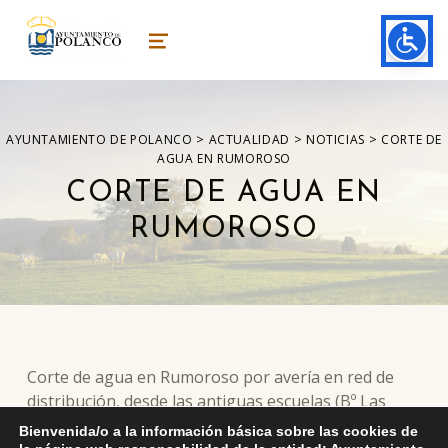
ayuntamiento de polanco
AYUNTAMIENTO DE POLANCO
MENU
>
>
>
AYUNTAMIENTO DE POLANCO
ACTUALIDAD
NOTICIAS
CORTE DE
AGUA EN RUMOROSO
CORTE DE AGUA EN
RUMOROSO
Corte de agua en Rumoroso por avería en red de
distribución, desde las antiguas escuelas (Bº Las
Escuelas N-14) hasta la posada El Cafetal (Bº Rosales
Bienvenida/o a la información básica sobre las cookies de