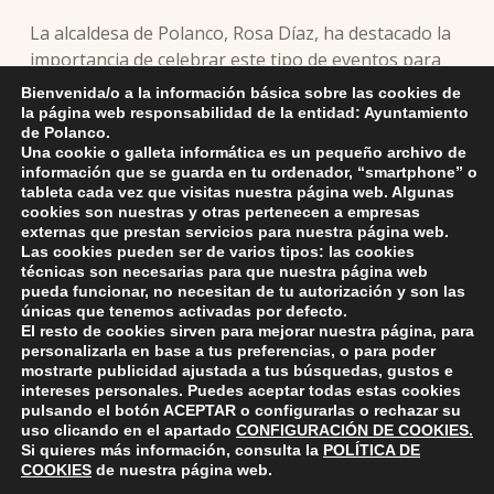
La alcaldesa de Polanco, Rosa Díaz, ha destacado la
importancia de celebrar este tipo de eventos para
dinamizar la actividad socioeconómica del municipio
Bienvenida/o a la información básica sobre las cookies de
y aportar valor añadido a la industria
la página web responsabilidad de la entidad: Ayuntamiento
de Polanco.
agroalimentaria.
Una cookie o galleta informática es un pequeño archivo de
información que se guarda en tu ordenador, “smartphone” o
tableta cada vez que visitas nuestra página web. Algunas
cookies son nuestras y otras pertenecen a empresas
Skip back to main navigation
externas que prestan servicios para nuestra página web.
Las cookies pueden ser de varios tipos: las cookies
técnicas son necesarias para que nuestra página web
pueda funcionar, no necesitan de tu autorización y son las
únicas que tenemos activadas por defecto.
El resto de cookies sirven para mejorar nuestra página, para
personalizarla en base a tus preferencias, o para poder
mostrarte publicidad ajustada a tus búsquedas, gustos e
intereses personales. Puedes aceptar todas estas cookies
pulsando el botón
ACEPTAR
o configurarlas o rechazar su
ayuntamiento de polanco
AYUNTAMIENTO DE POLANCO
uso clicando en el apartado
CONFIGURACIÓN DE COOKIES
.
Si quieres más información, consulta la
POLÍTICA DE
COOKIES
de nuestra página web.