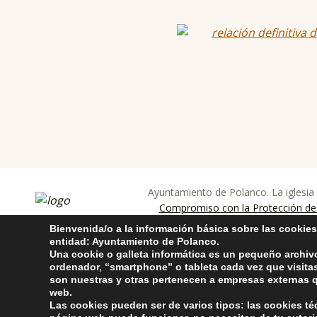
Skip back to main navigation
Ayuntamiento de Polanco. La iglesia
ayuntamiento de pola
AYUNTAMIENTO DE POLANCO
Compromiso con la Protección de
Bienvenida/o a la información básica sobre las cookies
entidad: Ayuntamiento de Polanco.
Una cookie o galleta informática es un pequeño archiv
ordenador, “smartphone” o tableta cada vez que visit
son nuestras y otras pertenecen a empresas externas q
web.
Las cookies pueden ser de varios tipos: las cookies t