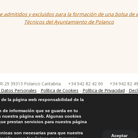
 R-29 39313 Polanco Cantabria.
+34 942 82 42 00
+34 942 82 4
nco
 Datos Personales
-
Política de Cookies
-
Política de Privacidad
-
Decl
 de la página web responsabilidad de la
o de información que se guarda en tu
as nuestra página web. Algunas cookies
ue prestan servicios para nuestra página
écnicas son necesarias para que nuestra
Aceptar