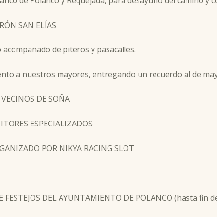
nco de Polanco y Requejada, para desayuno del camino y co
RÓN SAN ELÍAS
o acompañado de piteros y pasacalles.
miento a nuestros mayores, entregando un recuerdo al de ma
S VECINOS DE SOÑA
ONITORES ESPECIALIZADOS
RGANIZADO POR NIKYA RACING SLOT
E FESTEJOS DEL AYUNTAMIENTO DE POLANCO (hasta fin de 