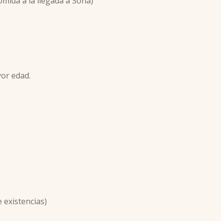
mida a la llegada a Soña)
yor edad.
existencias)