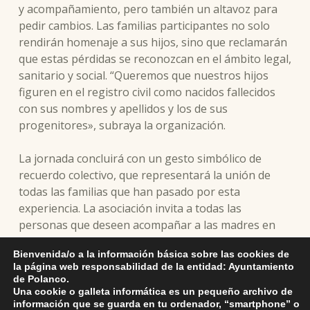
y acompañamiento, pero también un altavoz para
pedir cambios. Las familias participantes no solo
rendirán homenaje a sus hijos, sino que reclamarán
que estas pérdidas se reconozcan en el ámbito legal,
sanitario y social. “Queremos que nuestros hijos
figuren en el registro civil como nacidos fallecidos
con sus nombres y apellidos y los de sus
progenitores», subraya la organización.
La jornada concluirá con un gesto simbólico de
recuerdo colectivo, que representará la unión de
todas las familias que han pasado por esta
experiencia. La asociación invita a todas las
personas que deseen acompañar a las madres en
este día a sumarse al acto, en un gesto de respeto y
Bienvenida/o a la información básica sobre las cookies de
apoyo que trasciende el duelo individual.
la página web responsabilidad de la entidad: Ayuntamiento
de Polanco.
El Hueco de Mi Vientre es una red solidaria nacida
Una cookie o galleta informática es un pequeño archivo de
información que se guarda en tu ordenador, “smartphone” o
en Cantabria y que tiene ya caso una década de vida