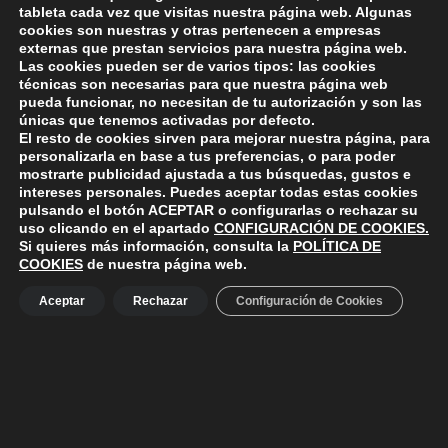
tableta cada vez que visitas nuestra página web. Algunas
cookies son nuestras y otras pertenecen a empresas
externas que prestan servicios para nuestra página web.
Las cookies pueden ser de varios tipos: las cookies
técnicas son necesarias para que nuestra página web
Skip back to main navigation
pueda funcionar, no necesitan de tu autorización y son las
únicas que tenemos activadas por defecto.
El resto de cookies sirven para mejorar nuestra página, para
personalizarla en base a tus preferencias, o para poder
mostrarte publicidad ajustada a tus búsquedas, gustos e
intereses personales. Puedes aceptar todas estas cookies
pulsando el botón
ACEPTAR
o configurarlas o rechazar su
ayuntamiento de polanco
AYUNTAMIENTO DE POLANCO
uso clicando en el apartado
CONFIGURACIÓN DE COOKIES
.
Si quieres más información, consulta la
POLÍTICA DE
Ayuntamiento de Polanco. La iglesia R-29 39313 Polanco
COOKIES
de nuestra página web.
Cantabria.
+34 942 82 42 00
+34 942 82 49 75
info@aytopolanco.org
Aceptar
Rechazar
Configuración de Cookies
Compromiso con la Protección de Datos Personales
-
Política de
Cookies
-
Política de Privacidad
-
Declaracion de Accesibilidad
Facebook
Twitter
YouTube