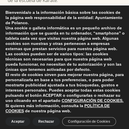
de la escuela de Karate.
Bienvenida/o a la información básica sobre las cookies de
Organizado por el Gimnasio Bushido se celebrará
la página web responsabilidad de la entidad: Ayuntamiento
además el Open 2026 WKL Spain con
de Polanco.
enfrentamientos y exhibiciones en disciplinas como
Una cookie o galleta informática es un pequeño archivo de
información que se guarda en tu ordenador, “smartphone” o
karate, kickboxing y muay thai.
tableta cada vez que visitas nuestra página web. Algunas
cookies son nuestras y otras pertenecen a empresas
externas que prestan servicios para nuestra página web.
Las cookies pueden ser de varios tipos: las cookies
técnicas son necesarias para que nuestra página web
pueda funcionar, no necesitan de tu autorización y son las
únicas que tenemos activadas por defecto.
Skip back to main navigation
El resto de cookies sirven para mejorar nuestra página, para
personalizarla en base a tus preferencias, o para poder
mostrarte publicidad ajustada a tus búsquedas, gustos e
intereses personales. Puedes aceptar todas estas cookies
pulsando el botón
ACEPTAR
o configurarlas o rechazar su
uso clicando en el apartado
CONFIGURACIÓN DE COOKIES
.
Si quieres más información, consulta la
POLÍTICA DE
ayuntamiento de polanco
AYUNTAMIENTO DE POLANCO
COOKIES
de nuestra página web.
Ayuntamiento de Polanco. La iglesia R-29 39313 Polanco
Aceptar
Rechazar
Configuración de Cookies
Cantabria.
+34 942 82 42 00
+34 942 82 49 75