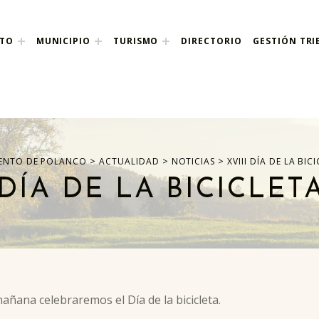
NTO
MUNICIPIO
TURISMO
DIRECTORIO
GESTIÓN TRI
nco
>
>
>
ENTO DE POLANCO
ACTUALIDAD
NOTICIAS
XVIII DÍA DE LA BIC
 DÍA DE LA BICICLET
mañana celebraremos el Día de la bicicleta.