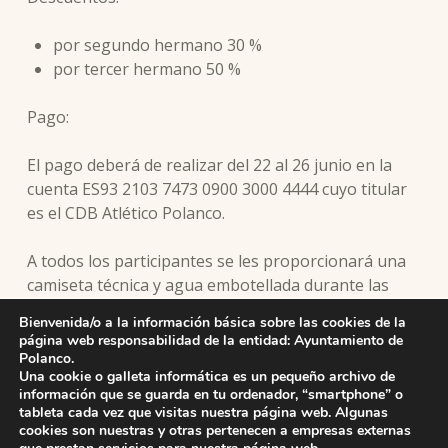
por segundo hermano 30 %
por tercer hermano 50 %
Pago:
El pago deberá de realizar del 22 al 26 junio en la
cuenta ES93 2103 7473 0900 3000 4444 cuyo titular
es el CDB Atlético Polanco.
A todos los participantes se les proporcionará una
camiseta técnica y agua embotellada durante las
actividades.
Bienvenida/o a la información básica sobre las cookies de la
página web responsabilidad de la entidad: Ayuntamiento de
Los participantes estarán cubiertos por un seguro
Polanco.
Una cookie o galleta informática es un pequeño archivo de
de accidente y de Responsabilidad Civil.
información que se guarda en tu ordenador, “smartphone” o
tableta cada vez que visitas nuestra página web. Algunas
cookies son nuestras y otras pertenecen a empresas externas