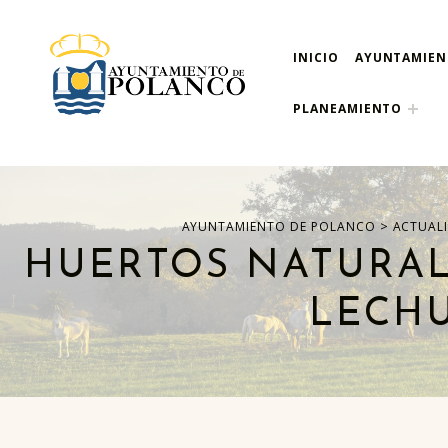
INICIO
AYUNTAMIE
ayuntamiento de pola
AYUNTAMIENTO DE POLANCO
PLANEAMIENTO
>
AYUNTAMIENTO DE POLANCO
ACTUAL
HUERTOS NATURALE
LECHU