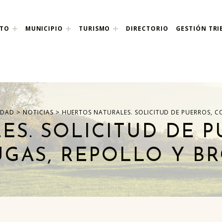
NTO
MUNICIPIO
TURISMO
DIRECTORIO
GESTIÓN TRI
nco
>
>
IDAD
NOTICIAS
HUERTOS NATURALES. SOLICITUD DE PUERROS, C
S. SOLICITUD DE P
GAS, REPOLLO Y B