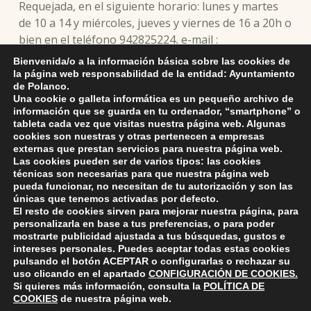
Requejada, en el siguiente horario: lunes y martes
de 10 a 14 y miércoles, jueves y viernes de 16 a 20h o
bien en el teléfono 942825224, e-mail :
oijpolanco@hotmail.com
Bienvenida/o a la información básica sobre las cookies de
la página web responsabilidad de la entidad: Ayuntamiento
de Polanco.
El plazo de inscripción termina el 25 de Junio.
Una cookie o galleta informática es un pequeño archivo de
información que se guarda en tu ordenador, “smartphone” o
tableta cada vez que visitas nuestra página web. Algunas
cookies son nuestras y otras pertenecen a empresas
Skip back to main navigation
externas que prestan servicios para nuestra página web.
DEJA UNA RESPUESTA
Las cookies pueden ser de varios tipos: las cookies
técnicas son necesarias para que nuestra página web
pueda funcionar, no necesitan de tu autorización y son las
Lo siento, debes estar
conectado
para publicar un
únicas que tenemos activadas por defecto.
comentario.
El resto de cookies sirven para mejorar nuestra página, para
personalizarla en base a tus preferencias, o para poder
mostrarte publicidad ajustada a tus búsquedas, gustos e
intereses personales. Puedes aceptar todas estas cookies
pulsando el botón
ACEPTAR
o configurarlas o rechazar su
uso clicando en el apartado
CONFIGURACIÓN DE COOKIES
.
Si quieres más información, consulta la
POLÍTICA DE
COOKIES
de nuestra página web.
ayuntamiento de polanco
AYUNTAMIENTO DE POLANCO