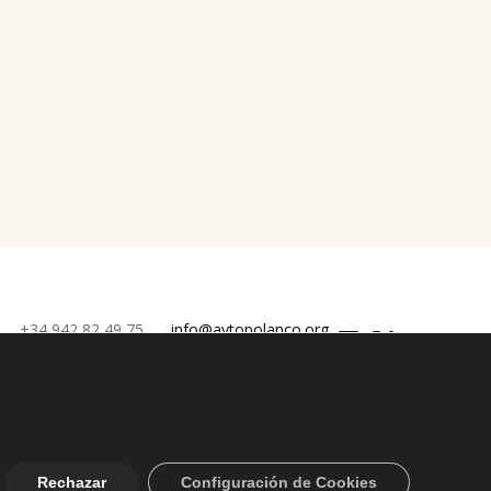
Facebook
Twitter
YouTube
0
+34 942 82 49 75
info@aytopolanco.org
 Privacidad
-
Declaracion de Accesibilidad
Rechazar
Configuración de Cookies