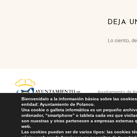
Skip back to main navigation
DEJA U
Lo siento, d
Ayuntamiento de Pol
ayuntamiento de pola
AYUNTAMIENTO DE POLANCO
Compromiso con 
Bienvenida/o a la información básica sobre las cookies
entidad: Ayuntamiento de Polanco.
Una cookie o galleta informática es un pequeño archiv
ordenador, “smartphone” o tableta cada vez que visit
son nuestras y otras pertenecen a empresas externas q
web.
Las cookies pueden ser de varios tipos: las cookies t