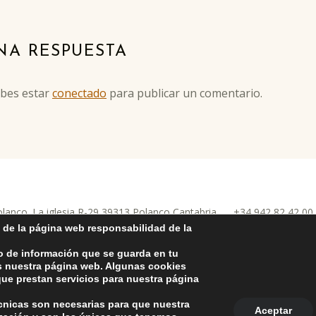
NA RESPUESTA
ebes estar
conectado
para publicar un comentario.
anco. La iglesia R-29 39313 Polanco Cantabria.
+34 942 82 42 0
nco
la Protección de Datos Personales
-
Política de Cookies
-
Política de
 de la página web responsabilidad de la
o de información que se guarda en tu
as nuestra página web. Algunas cookies
ue prestan servicios para nuestra página
écnicas son necesarias para que nuestra
Aceptar