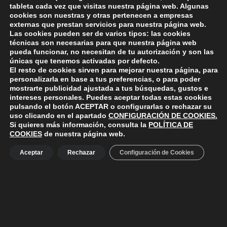
tableta cada vez que visitas nuestra página web. Algunas
Lo siento, debes estar
conectado
para publicar un
cookies son nuestras y otras pertenecen a empresas
externas que prestan servicios para nuestra página web.
comentario.
Las cookies pueden ser de varios tipos: las cookies
técnicas son necesarias para que nuestra página web
pueda funcionar, no necesitan de tu autorización y son las
únicas que tenemos activadas por defecto.
El resto de cookies sirven para mejorar nuestra página, para
personalizarla en base a tus preferencias, o para poder
mostrarte publicidad ajustada a tus búsquedas, gustos e
ayuntamiento de polanco
intereses personales. Puedes aceptar todas estas cookies
AYUNTAMIENTO DE POLANCO
pulsando el botón
ACEPTAR
o configurarlas o rechazar su
Ayuntamiento de Polanco. La iglesia R-29 39313 Polanco
uso clicando en el apartado
CONFIGURACIÓN DE COOKIES
.
Cantabria.
+34 942 82 42 00
+34 942 82 49 75
Si quieres más información, consulta la
POLÍTICA DE
info@aytopolanco.org
COOKIES
de nuestra página web.
Compromiso con la Protección de Datos Personales
-
Política de
Cookies
-
Política de Privacidad
-
Declaracion de Accesibilidad
Aceptar
Rechazar
Configuración de Cookies
Facebook
Twitter
YouTube