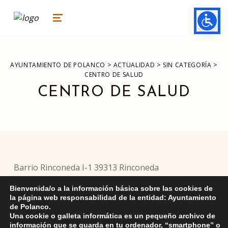
ayuntamiento de polanco
AYUNTAMIENTO DE POLANCO
MENU
>
>
>
AYUNTAMIENTO DE POLANCO
ACTUALIDAD
SIN CATEGORÍA
CENTRO DE SALUD
CENTRO DE SALUD
Barrio Rinconeda I-1 39313 Rinconeda
Bienvenida/o a la información básica sobre las cookies de
la página web responsabilidad de la entidad: Ayuntamiento
de Polanco.
Skip back to main navigation
DEJA UNA RESPUESTA
Una cookie o galleta informática es un pequeño archivo de
información que se guarda en tu ordenador, “smartphone” o