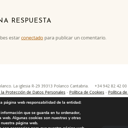
NA RESPUESTA
ebes estar
conectado
para publicar un comentario.
anco. La iglesia R-29 39313 Polanco Cantabria.
+34 942 82 42 0
nco
la Protección de Datos Personales
-
Política de Cookies
-
Política de
la página web responsabilidad de la entidad:
 información que se guarda en tu ordenador,
a web. Algunas cookies son nuestras y otras
a nuestra página web.