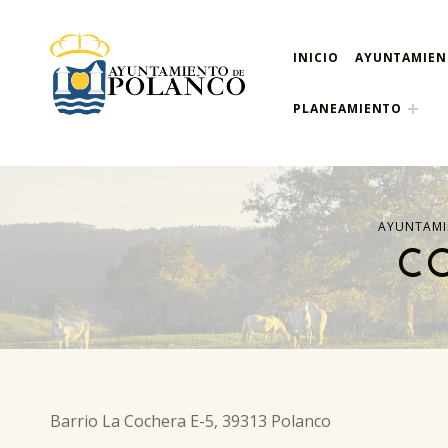
INICIO
AYUNTAMIE
ayuntamiento de pola
AYUNTAMIENTO DE POLANCO
PLANEAMIENTO
AYUNTAMI
C
Barrio La Cochera E-5, 39313 Polanco