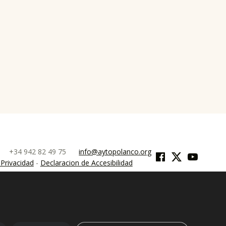
Facebook
Twitter
YouTube
0
+34 942 82 49 75
info@aytopolanco.org
 Privacidad
-
Declaracion de Accesibilidad